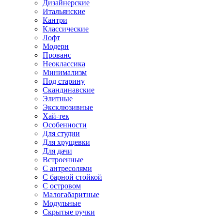
Дизайнерские
Итальянские
Кантри
Классические
Лофт
Модерн
Прованс
Неоклассика
Минимализм
Под старину
Скандинавские
Элитные
Эксклюзивные
Хай-тек
Особенности
Для студии
Для хрущевки
Для дачи
Встроенные
С антресолями
С барной стойкой
С островом
Малогабаритные
Модульные
Скрытые ручки