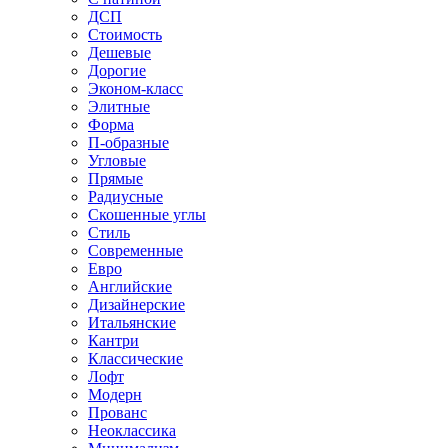
ДСП
Стоимость
Дешевые
Дорогие
Эконом-класс
Элитные
Форма
П-образные
Угловые
Прямые
Радиусные
Скошенные углы
Стиль
Современные
Евро
Английские
Дизайнерские
Итальянские
Кантри
Классические
Лофт
Модерн
Прованс
Неоклассика