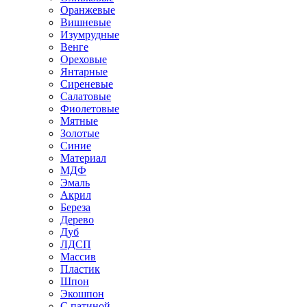
Оранжевые
Вишневые
Изумрудные
Венге
Ореховые
Янтарные
Сиреневые
Салатовые
Фиолетовые
Мятные
Золотые
Синие
Материал
МДФ
Эмаль
Акрил
Береза
Дерево
Дуб
ЛДСП
Массив
Пластик
Шпон
Экошпон
С патиной