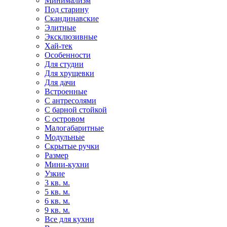
Минимализм
Под старину
Скандинавские
Элитные
Эксклюзивные
Хай-тек
Особенности
Для студии
Для хрущевки
Для дачи
Встроенные
С антресолями
С барной стойкой
С островом
Малогабаритные
Модульные
Скрытые ручки
Размер
Мини-кухни
Узкие
3 кв. м.
5 кв. м.
6 кв. м.
9 кв. м.
Все для кухни