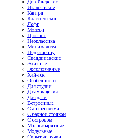
Дизайнерские
Итальянские
Кантри
Классические
Лофт
Модерн
Прованс
Неоклассика
Минимализм
Под старину
Скандинавские
Элитные
Эксклюзивные
Хай-тек
Особенности
Для студии
Для хрущевки
Для дачи
Встроенные
С антресолями
С барной стойкой
С островом
Малогабаритные
Модульные
Скрытые ручки