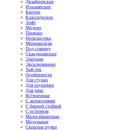
Дизайнерские
Итальянские
Кантри
Классические
Лофт
Модерн
Прованс
Неоклассика
Минимализм
Под старину
Скандинавские
Элитные
Эксклюзивные
Хай-тек
Особенности
Для студии
Для хрущевки
Для дачи
Встроенные
С антресолями
С барной стойкой
С островом
Малогабаритные
Модульные
Скрытые ручки