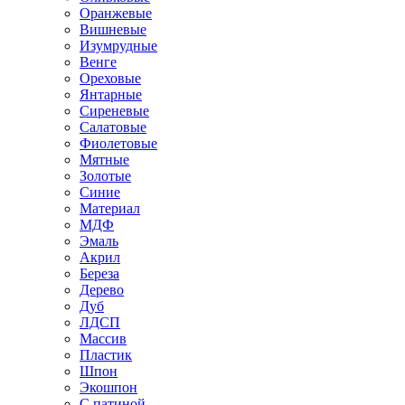
Оранжевые
Вишневые
Изумрудные
Венге
Ореховые
Янтарные
Сиреневые
Салатовые
Фиолетовые
Мятные
Золотые
Синие
Материал
МДФ
Эмаль
Акрил
Береза
Дерево
Дуб
ЛДСП
Массив
Пластик
Шпон
Экошпон
С патиной