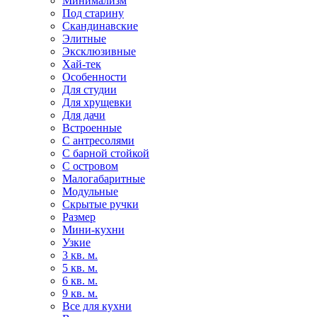
Минимализм
Под старину
Скандинавские
Элитные
Эксклюзивные
Хай-тек
Особенности
Для студии
Для хрущевки
Для дачи
Встроенные
С антресолями
С барной стойкой
С островом
Малогабаритные
Модульные
Скрытые ручки
Размер
Мини-кухни
Узкие
3 кв. м.
5 кв. м.
6 кв. м.
9 кв. м.
Все для кухни