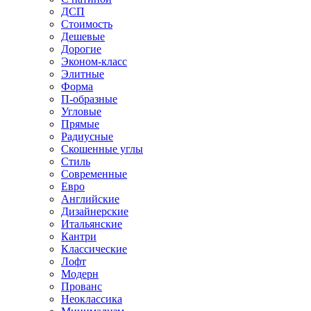
ДСП
Стоимость
Дешевые
Дорогие
Эконом-класс
Элитные
Форма
П-образные
Угловые
Прямые
Радиусные
Скошенные углы
Стиль
Современные
Евро
Английские
Дизайнерские
Итальянские
Кантри
Классические
Лофт
Модерн
Прованс
Неоклассика