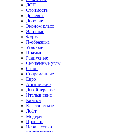
ДСП
Стоимость
Дешевые
Дорогие
Эконом-класс
Элитные
Форма
П-образные
Угловые
Прямые
Радиусные
Скошенные углы
Стиль
Современные
Евро
Английские
Дизайнерские
Итальянские
Кантри
Классические
Лофт
Модерн
Прованс
Неоклассика