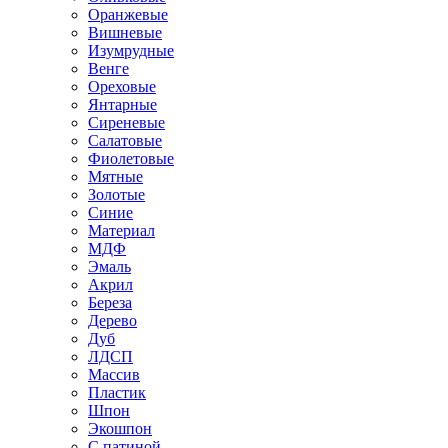
Оранжевые
Вишневые
Изумрудные
Венге
Ореховые
Янтарные
Сиреневые
Салатовые
Фиолетовые
Мятные
Золотые
Синие
Материал
МДФ
Эмаль
Акрил
Береза
Дерево
Дуб
ЛДСП
Массив
Пластик
Шпон
Экошпон
С патиной