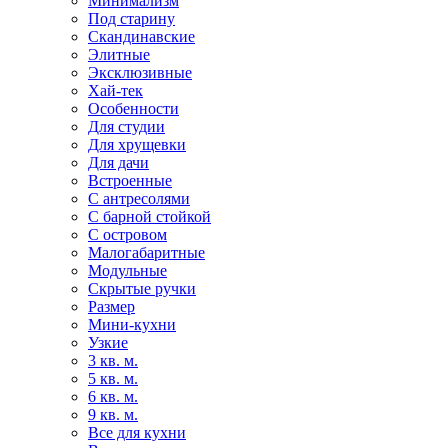
Минимализм
Под старину
Скандинавские
Элитные
Эксклюзивные
Хай-тек
Особенности
Для студии
Для хрущевки
Для дачи
Встроенные
С антресолями
С барной стойкой
С островом
Малогабаритные
Модульные
Скрытые ручки
Размер
Мини-кухни
Узкие
3 кв. м.
5 кв. м.
6 кв. м.
9 кв. м.
Все для кухни