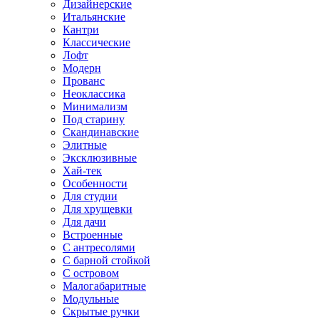
Дизайнерские
Итальянские
Кантри
Классические
Лофт
Модерн
Прованс
Неоклассика
Минимализм
Под старину
Скандинавские
Элитные
Эксклюзивные
Хай-тек
Особенности
Для студии
Для хрущевки
Для дачи
Встроенные
С антресолями
С барной стойкой
С островом
Малогабаритные
Модульные
Скрытые ручки