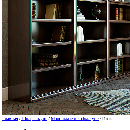
Главная
/
Шкафы-купе
/
Маленькие шкафы-купе
/ Гоголь