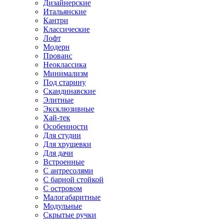
Дизайнерские
Итальянские
Кантри
Классические
Лофт
Модерн
Прованс
Неоклассика
Минимализм
Под старину
Скандинавские
Элитные
Эксклюзивные
Хай-тек
Особенности
Для студии
Для хрущевки
Для дачи
Встроенные
С антресолями
С барной стойкой
С островом
Малогабаритные
Модульные
Скрытые ручки