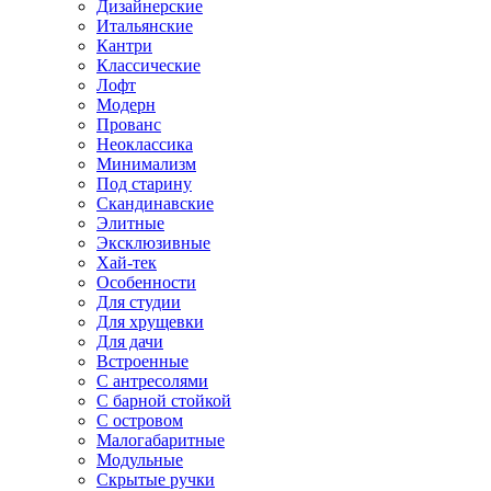
Дизайнерские
Итальянские
Кантри
Классические
Лофт
Модерн
Прованс
Неоклассика
Минимализм
Под старину
Скандинавские
Элитные
Эксклюзивные
Хай-тек
Особенности
Для студии
Для хрущевки
Для дачи
Встроенные
С антресолями
С барной стойкой
С островом
Малогабаритные
Модульные
Скрытые ручки