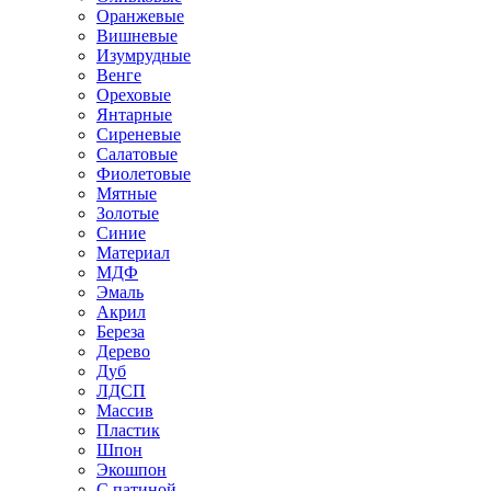
Оранжевые
Вишневые
Изумрудные
Венге
Ореховые
Янтарные
Сиреневые
Салатовые
Фиолетовые
Мятные
Золотые
Синие
Материал
МДФ
Эмаль
Акрил
Береза
Дерево
Дуб
ЛДСП
Массив
Пластик
Шпон
Экошпон
С патиной