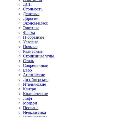
ДСП
Стоимость
Дешевые
Дорогие
Эконом-класс
Элитные
Форма
П-образные
Угловые
Прямые
Радиусные
Скошенные углы
Стиль
Современные
Евро
Английские
Дизайнерские
Итальянские
Кантри
Классические
Лофт
Модерн
Прованс
Неоклассика