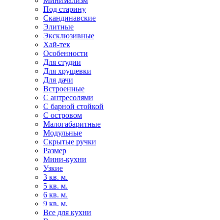
Минимализм
Под старину
Скандинавские
Элитные
Эксклюзивные
Хай-тек
Особенности
Для студии
Для хрущевки
Для дачи
Встроенные
С антресолями
С барной стойкой
С островом
Малогабаритные
Модульные
Скрытые ручки
Размер
Мини-кухни
Узкие
3 кв. м.
5 кв. м.
6 кв. м.
9 кв. м.
Все для кухни