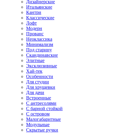
Дизайнерские
Итальянские
Кантри
Классические
Лофт
Модерн
Прованс
Неоклассика
Минимализм
Под старину
Скандинавские
Элитные
Эксклюзивные
Хай-тек
Особенности
Для студии
Для хрущевки
Для дачи
Встроенные
С антресолями
С барной стойкой
С островом
Малогабаритные
Модульные
Скрытые ручки