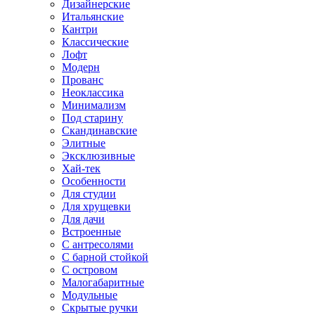
Дизайнерские
Итальянские
Кантри
Классические
Лофт
Модерн
Прованс
Неоклассика
Минимализм
Под старину
Скандинавские
Элитные
Эксклюзивные
Хай-тек
Особенности
Для студии
Для хрущевки
Для дачи
Встроенные
С антресолями
С барной стойкой
С островом
Малогабаритные
Модульные
Скрытые ручки