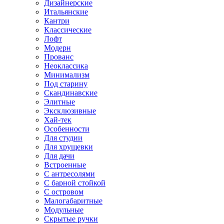
Дизайнерские
Итальянские
Кантри
Классические
Лофт
Модерн
Прованс
Неоклассика
Минимализм
Под старину
Скандинавские
Элитные
Эксклюзивные
Хай-тек
Особенности
Для студии
Для хрущевки
Для дачи
Встроенные
С антресолями
С барной стойкой
С островом
Малогабаритные
Модульные
Скрытые ручки