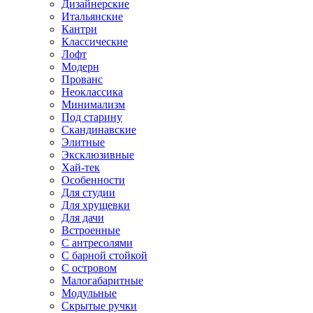
Дизайнерские
Итальянские
Кантри
Классические
Лофт
Модерн
Прованс
Неоклассика
Минимализм
Под старину
Скандинавские
Элитные
Эксклюзивные
Хай-тек
Особенности
Для студии
Для хрущевки
Для дачи
Встроенные
С антресолями
С барной стойкой
С островом
Малогабаритные
Модульные
Скрытые ручки