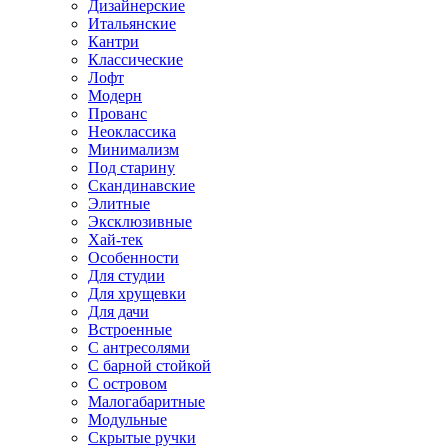
Дизайнерские
Итальянские
Кантри
Классические
Лофт
Модерн
Прованс
Неоклассика
Минимализм
Под старину
Скандинавские
Элитные
Эксклюзивные
Хай-тек
Особенности
Для студии
Для хрущевки
Для дачи
Встроенные
С антресолями
С барной стойкой
С островом
Малогабаритные
Модульные
Скрытые ручки