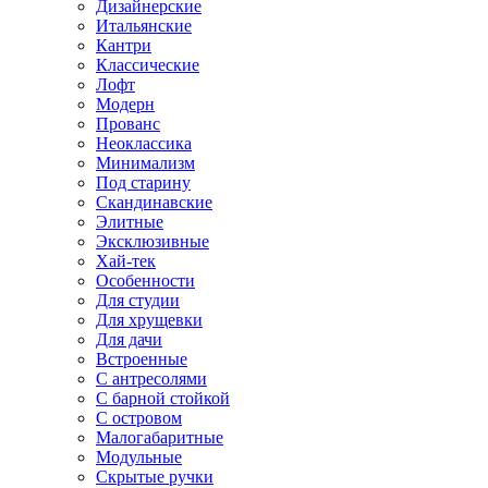
Дизайнерские
Итальянские
Кантри
Классические
Лофт
Модерн
Прованс
Неоклассика
Минимализм
Под старину
Скандинавские
Элитные
Эксклюзивные
Хай-тек
Особенности
Для студии
Для хрущевки
Для дачи
Встроенные
С антресолями
С барной стойкой
С островом
Малогабаритные
Модульные
Скрытые ручки