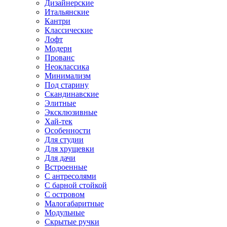
Дизайнерские
Итальянские
Кантри
Классические
Лофт
Модерн
Прованс
Неоклассика
Минимализм
Под старину
Скандинавские
Элитные
Эксклюзивные
Хай-тек
Особенности
Для студии
Для хрущевки
Для дачи
Встроенные
С антресолями
С барной стойкой
С островом
Малогабаритные
Модульные
Скрытые ручки