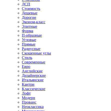
ДСП
Стоимость
Дешевые
Дорогие
Эконом-класс
Элитные
Форма
П-образные
Угловые
Прямые
Радиусные
Скошенные углы
Стиль
Современные
Евро
Английские
Дизайнерские
Итальянские
Кантри
Классические
Лофт
Модерн
Прованс
Неоклассика