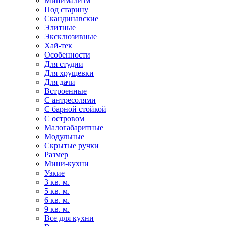
Минимализм
Под старину
Скандинавские
Элитные
Эксклюзивные
Хай-тек
Особенности
Для студии
Для хрущевки
Для дачи
Встроенные
С антресолями
С барной стойкой
С островом
Малогабаритные
Модульные
Скрытые ручки
Размер
Мини-кухни
Узкие
3 кв. м.
5 кв. м.
6 кв. м.
9 кв. м.
Все для кухни