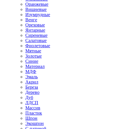
Оранжевые
Вишневые
Изумрудные
Венге
Ореховые
Янтарные
Сиреневые
Салатовые
Фиолетовые
Мятные
Золотые
Синие
Материал
МДФ
Эмаль
Акрил
Береза
Дерево
Дуб
ЛДСП
Массив
Пластик
Шпон
Экошпон
С патиной