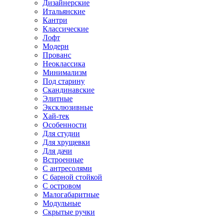
Дизайнерские
Итальянские
Кантри
Классические
Лофт
Модерн
Прованс
Неоклассика
Минимализм
Под старину
Скандинавские
Элитные
Эксклюзивные
Хай-тек
Особенности
Для студии
Для хрущевки
Для дачи
Встроенные
С антресолями
С барной стойкой
С островом
Малогабаритные
Модульные
Скрытые ручки