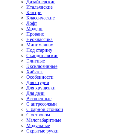
Дизайнерские
Итальянские
Кантри
Классические
Лофт
Модерн
Прованс
Неоклассика
Минимализм
Под старину
Скандинавские
Элитные
Эксклюзивные
Хай-тек
Особенности
Для студии
Для хрущевки
Для дачи
Встроенные
С антресолями
С барной стойкой
С островом
Малогабаритные
Модульные
Скрытые ручки