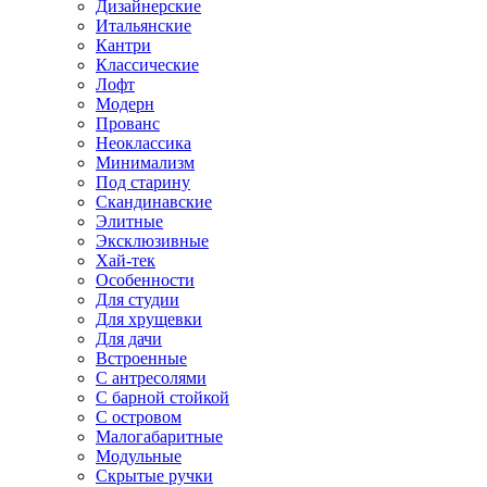
Дизайнерские
Итальянские
Кантри
Классические
Лофт
Модерн
Прованс
Неоклассика
Минимализм
Под старину
Скандинавские
Элитные
Эксклюзивные
Хай-тек
Особенности
Для студии
Для хрущевки
Для дачи
Встроенные
С антресолями
С барной стойкой
С островом
Малогабаритные
Модульные
Скрытые ручки