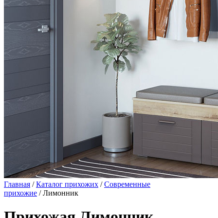
Главная
/
Каталог прихожих
/
Современные
прихожие
/ Лимонник
Прихожая Лимонник