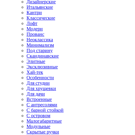
Дизайнерские
Итальянские
Кантри
Классические
Лофт
Модерн
Прованс
Неоклассика
Минимализм
Под старину
Скандинавские
Элитные
Эксклюзивные
Хай-тек
Особенности
Для студии
Для хрущевки
Для дачи
Встроенные
С антресолями
С барной стойкой
С островом
Малогабаритные
Модульные
Скрытые ручки