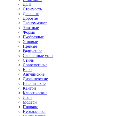
ДСП
Стоимость
Дешевые
Дорогие
Эконом-класс
Элитные
Форма
П-образные
Угловые
Прямые
Радиусные
Скошенные углы
Стиль
Современные
Евро
Английские
Дизайнерские
Итальянские
Кантри
Классические
Лофт
Модерн
Прованс
Неоклассика