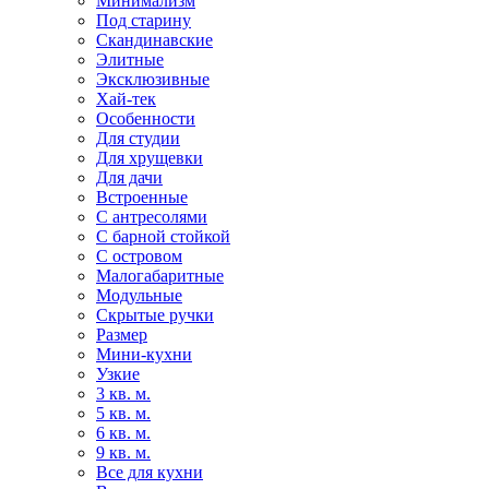
Минимализм
Под старину
Скандинавские
Элитные
Эксклюзивные
Хай-тек
Особенности
Для студии
Для хрущевки
Для дачи
Встроенные
С антресолями
С барной стойкой
С островом
Малогабаритные
Модульные
Скрытые ручки
Размер
Мини-кухни
Узкие
3 кв. м.
5 кв. м.
6 кв. м.
9 кв. м.
Все для кухни