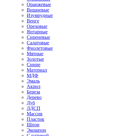
Оранжевые
Вишневые
Изумрудные
Венге
Ореховые
Янтарные
Сиреневые
Салатовые
Фиолетовые
Мятные
Золотые
Синие
Материал
МДФ
Эмаль
Акрил
Береза
Дерево
Дуб
ЛДСП
Массив
Пластик
Шпон
Экошпон
С патиной