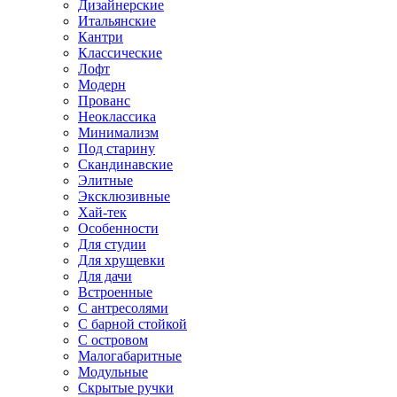
Дизайнерские
Итальянские
Кантри
Классические
Лофт
Модерн
Прованс
Неоклассика
Минимализм
Под старину
Скандинавские
Элитные
Эксклюзивные
Хай-тек
Особенности
Для студии
Для хрущевки
Для дачи
Встроенные
С антресолями
С барной стойкой
С островом
Малогабаритные
Модульные
Скрытые ручки