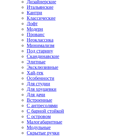
Дизайнерские
Итальянские
Кантри
Классические
Лофт
Модерн
Прованс
Неоклассика
Минимализм
Под старину
Скандинавские
Элитные
Эксклюзивные
Хай-тек
Особенности
Для студии
Для хрущевки
Для дачи
Встроенные
С антресолями
С барной стойкой
С островом
Малогабаритные
Модульные
Скрытые ручки