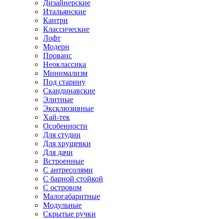
Дизайнерские
Итальянские
Кантри
Классические
Лофт
Модерн
Прованс
Неоклассика
Минимализм
Под старину
Скандинавские
Элитные
Эксклюзивные
Хай-тек
Особенности
Для студии
Для хрущевки
Для дачи
Встроенные
С антресолями
С барной стойкой
С островом
Малогабаритные
Модульные
Скрытые ручки