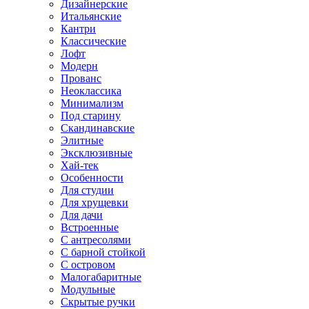
Дизайнерские
Итальянские
Кантри
Классические
Лофт
Модерн
Прованс
Неоклассика
Минимализм
Под старину
Скандинавские
Элитные
Эксклюзивные
Хай-тек
Особенности
Для студии
Для хрущевки
Для дачи
Встроенные
С антресолями
С барной стойкой
С островом
Малогабаритные
Модульные
Скрытые ручки