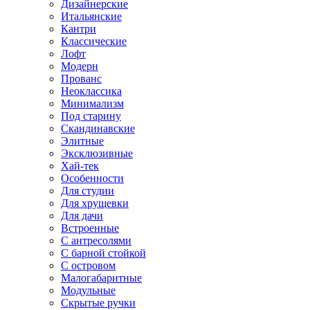
Дизайнерские
Итальянские
Кантри
Классические
Лофт
Модерн
Прованс
Неоклассика
Минимализм
Под старину
Скандинавские
Элитные
Эксклюзивные
Хай-тек
Особенности
Для студии
Для хрущевки
Для дачи
Встроенные
С антресолями
С барной стойкой
С островом
Малогабаритные
Модульные
Скрытые ручки