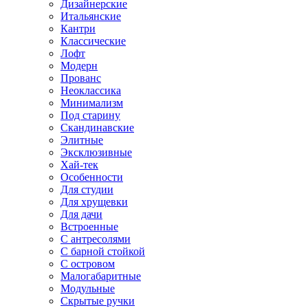
Дизайнерские
Итальянские
Кантри
Классические
Лофт
Модерн
Прованс
Неоклассика
Минимализм
Под старину
Скандинавские
Элитные
Эксклюзивные
Хай-тек
Особенности
Для студии
Для хрущевки
Для дачи
Встроенные
С антресолями
С барной стойкой
С островом
Малогабаритные
Модульные
Скрытые ручки