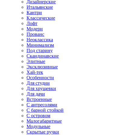
Дизайнерские
Итальянские
Кантри
Классические
Лофт
Модерн
Прованс
Неоклассика
Минимализм
Под старину
Скандинавские
Элитные
Эксклюзивные
Хай-тек
Особенности
Для студии
Для хрущевки
Для дачи
Встроенные
С антресолями
С барной стойкой
С островом
Малогабаритные
Модульные
Скрытые ручки