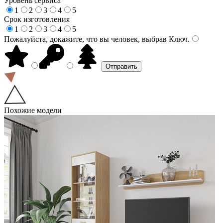
Уровень сервиса
1
2
3
4
5
Срок изготовления
1
2
3
4
5
Пожалуйста, докажите, что вы человек, выбрав
Ключ
.
Похожие модели