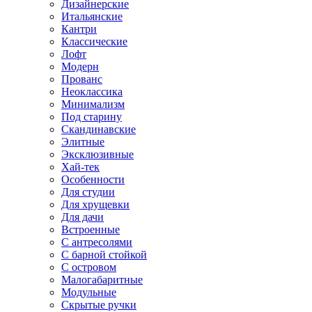
Дизайнерские
Итальянские
Кантри
Классические
Лофт
Модерн
Прованс
Неоклассика
Минимализм
Под старину
Скандинавские
Элитные
Эксклюзивные
Хай-тек
Особенности
Для студии
Для хрущевки
Для дачи
Встроенные
С антресолями
С барной стойкой
С островом
Малогабаритные
Модульные
Скрытые ручки