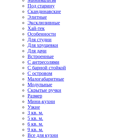
Минимализм
Под старину
Скандинавские
Элитные
Эксклюзивные
Хай-тек
Особенности
Для студии
Для хрущевки
Для дачи
Встроенные
С антресолями
С барной стойкой
С островом
Малогабаритные
Модульные
Скрытые ручки
Размер
Мини-кухни
Узкие
3 кв. м.
5 кв. м.
6 кв. м.
9 кв. м.
Все для кухни