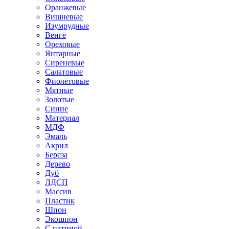
Оранжевые
Вишневые
Изумрудные
Венге
Ореховые
Янтарные
Сиреневые
Салатовые
Фиолетовые
Мятные
Золотые
Синие
Материал
МДФ
Эмаль
Акрил
Береза
Дерево
Дуб
ЛДСП
Массив
Пластик
Шпон
Экошпон
С патиной