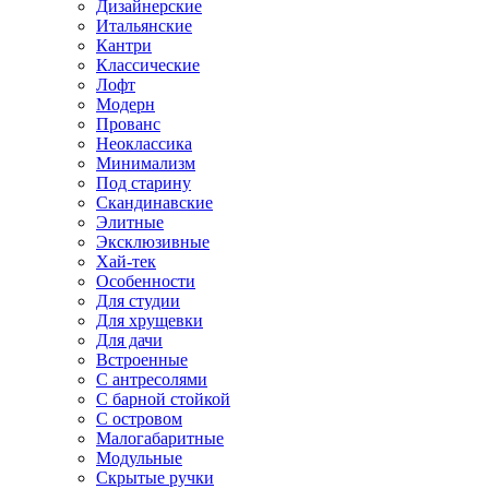
Дизайнерские
Итальянские
Кантри
Классические
Лофт
Модерн
Прованс
Неоклассика
Минимализм
Под старину
Скандинавские
Элитные
Эксклюзивные
Хай-тек
Особенности
Для студии
Для хрущевки
Для дачи
Встроенные
С антресолями
С барной стойкой
С островом
Малогабаритные
Модульные
Скрытые ручки