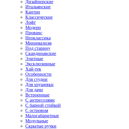
Дизайнерские
Итальянские
Кантри
Классические
Лофт
Модерн
Прованс
Неоклассика
Минимализм
Под старину
Скандинавские
Элитные
Эксклюзивные
Хай-тек
Особенности
Для студии
Для хрущевки
Для дачи
Встроенные
С антресолями
С барной стойкой
С островом
Малогабаритные
Модульные
Скрытые ручки