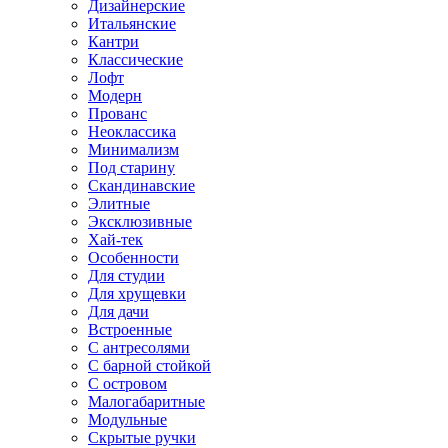
Дизайнерские
Итальянские
Кантри
Классические
Лофт
Модерн
Прованс
Неоклассика
Минимализм
Под старину
Скандинавские
Элитные
Эксклюзивные
Хай-тек
Особенности
Для студии
Для хрущевки
Для дачи
Встроенные
С антресолями
С барной стойкой
С островом
Малогабаритные
Модульные
Скрытые ручки