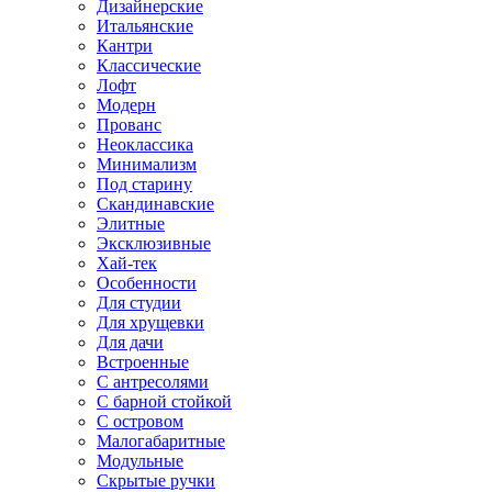
Дизайнерские
Итальянские
Кантри
Классические
Лофт
Модерн
Прованс
Неоклассика
Минимализм
Под старину
Скандинавские
Элитные
Эксклюзивные
Хай-тек
Особенности
Для студии
Для хрущевки
Для дачи
Встроенные
С антресолями
С барной стойкой
С островом
Малогабаритные
Модульные
Скрытые ручки