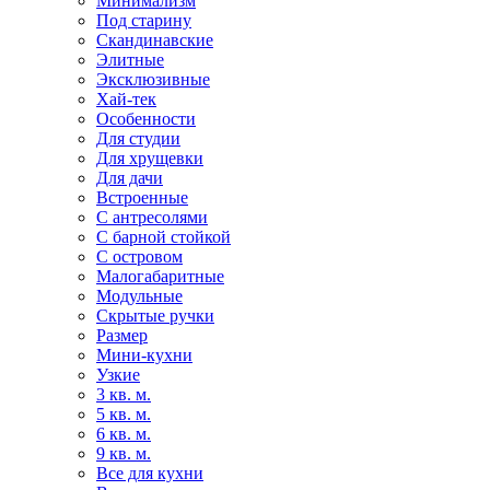
Минимализм
Под старину
Скандинавские
Элитные
Эксклюзивные
Хай-тек
Особенности
Для студии
Для хрущевки
Для дачи
Встроенные
С антресолями
С барной стойкой
С островом
Малогабаритные
Модульные
Скрытые ручки
Размер
Мини-кухни
Узкие
3 кв. м.
5 кв. м.
6 кв. м.
9 кв. м.
Все для кухни