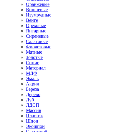
Оранжевые
Вишневые
Изумрудные
Венге
Ореховые
Янтарные
Сиреневые
Салатовые
Фиолетовые
Мятные
Золотые
Синие
Материал
МДФ
Эмаль
Акрил
Береза
Дерево
Дуб
ЛДСП
Массив
Пластик
Шпон
Экошпон
С патиной