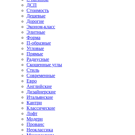
ДСП
Стоимость
Дешевые
Дорогие
Эконом-класс
Элитные
Форма
П-образные
Угловые
Прямые
Радиусные
Скошенные углы
Стиль
Современные
Евро
Английские
Дизайнерские
Итальянские
Кантри
Классические
Лофт
Модерн
Прованс
Неоклассика