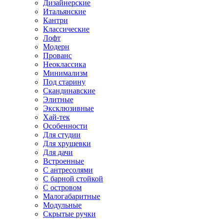
Дизайнерские
Итальянские
Кантри
Классические
Лофт
Модерн
Прованс
Неоклассика
Минимализм
Под старину
Скандинавские
Элитные
Эксклюзивные
Хай-тек
Особенности
Для студии
Для хрущевки
Для дачи
Встроенные
С антресолями
С барной стойкой
С островом
Малогабаритные
Модульные
Скрытые ручки