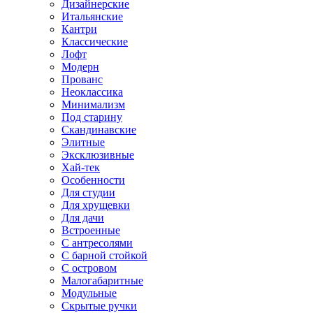
Дизайнерские
Итальянские
Кантри
Классические
Лофт
Модерн
Прованс
Неоклассика
Минимализм
Под старину
Скандинавские
Элитные
Эксклюзивные
Хай-тек
Особенности
Для студии
Для хрущевки
Для дачи
Встроенные
С антресолями
С барной стойкой
С островом
Малогабаритные
Модульные
Скрытые ручки