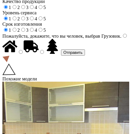
Качество продукции
1
2
3
4
5
Уровень сервиса
1
2
3
4
5
Срок изготовления
1
2
3
4
5
Пожалуйста, докажите, что вы человек, выбрав
Грузовик
.
Похожие модели