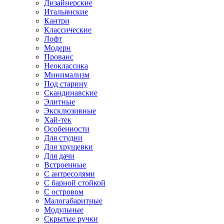
Дизайнерские
Итальянские
Кантри
Классические
Лофт
Модерн
Прованс
Неоклассика
Минимализм
Под старину
Скандинавские
Элитные
Эксклюзивные
Хай-тек
Особенности
Для студии
Для хрущевки
Для дачи
Встроенные
С антресолями
С барной стойкой
С островом
Малогабаритные
Модульные
Скрытые ручки