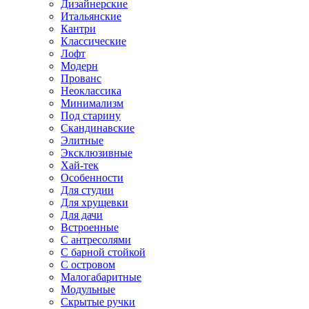
Дизайнерские
Итальянские
Кантри
Классические
Лофт
Модерн
Прованс
Неоклассика
Минимализм
Под старину
Скандинавские
Элитные
Эксклюзивные
Хай-тек
Особенности
Для студии
Для хрущевки
Для дачи
Встроенные
С антресолями
С барной стойкой
С островом
Малогабаритные
Модульные
Скрытые ручки