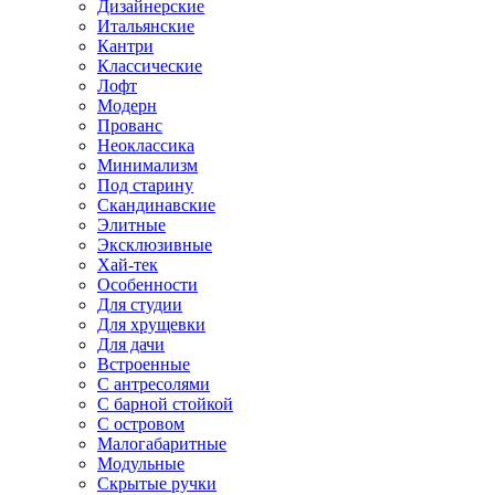
Дизайнерские
Итальянские
Кантри
Классические
Лофт
Модерн
Прованс
Неоклассика
Минимализм
Под старину
Скандинавские
Элитные
Эксклюзивные
Хай-тек
Особенности
Для студии
Для хрущевки
Для дачи
Встроенные
С антресолями
С барной стойкой
С островом
Малогабаритные
Модульные
Скрытые ручки