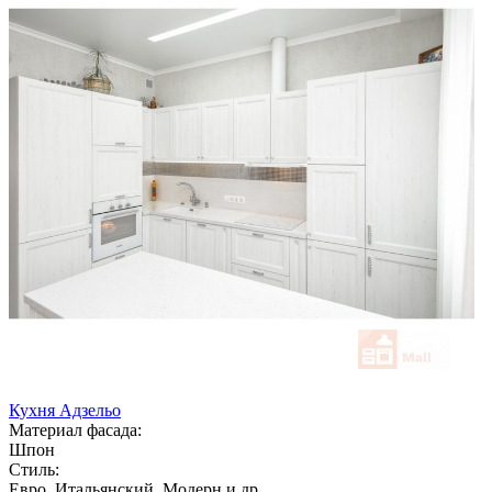
Кухня Адзельо
Материал фасада:
Шпон
Стиль:
Евро, Итальянский, Модерн и др.