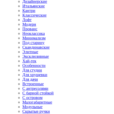
Дизайнерские
Итальянские
Кантри
Классические
Лофт
Модерн
Прованс
Неоклассика
Минимализм
Под старину
Скандинавские
Элитные
Эксклюзивные
Хай-тек
Особенности
Для студии
Для хрущевки
Для дачи
Встроенные
С антресолями
С барной стойкой
С островом
Малогабаритные
Модульные
Скрытые ручки