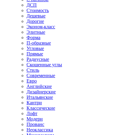
ДСП
Стоимость
Дешевые
Дорогие
Эконом-класс
Элитные
Форма
П-образные
Угловые
Прямые
Радиусные
Скошенные углы
Стиль
Современные
Евро
Английские
Дизайнерские
Итальянские
Кантри
Классические
Лофт
Модерн
Прованс
Неоклассика