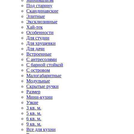
Минимализм
Под старину
Скандинавские
Элитные
Эксклюзивные
Хай-тек
Особенности
Для студии
Для хрущевки
Для дачи
Встроенные
С антресолями
С барной стойкой
С островом
Малогабаритные
Модульные
Скрытые ручки
Размер
Мини-кухни
Узкие
3 кв. м.
5 кв. м.
6 кв. м.
9 кв. м.
Все для кухни