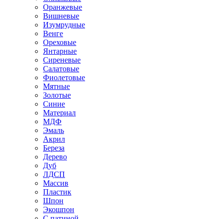
Оранжевые
Вишневые
Изумрудные
Венге
Ореховые
Янтарные
Сиреневые
Салатовые
Фиолетовые
Мятные
Золотые
Синие
Материал
МДФ
Эмаль
Акрил
Береза
Дерево
Дуб
ЛДСП
Массив
Пластик
Шпон
Экошпон
С патиной