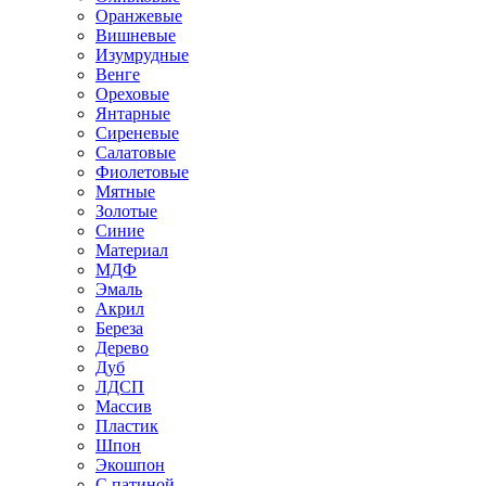
Оранжевые
Вишневые
Изумрудные
Венге
Ореховые
Янтарные
Сиреневые
Салатовые
Фиолетовые
Мятные
Золотые
Синие
Материал
МДФ
Эмаль
Акрил
Береза
Дерево
Дуб
ЛДСП
Массив
Пластик
Шпон
Экошпон
С патиной