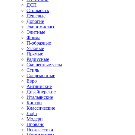
ДСП
Стоимость
Дешевые
Дорогие
Эконом-класс
Элитные
Форма
П-образные
Угловые
Прямые
Радиусные
Скошенные углы
Стиль
Современные
Евро
Английские
Дизайнерские
Итальянские
Кантри
Классические
Лофт
Модерн
Прованс
Неоклассика