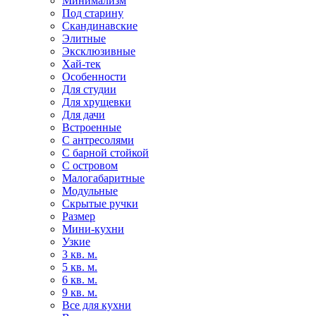
Минимализм
Под старину
Скандинавские
Элитные
Эксклюзивные
Хай-тек
Особенности
Для студии
Для хрущевки
Для дачи
Встроенные
С антресолями
С барной стойкой
С островом
Малогабаритные
Модульные
Скрытые ручки
Размер
Мини-кухни
Узкие
3 кв. м.
5 кв. м.
6 кв. м.
9 кв. м.
Все для кухни