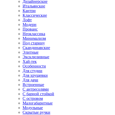
Дизайнерские
Итальянские
Кантри
Классические
Лофт
Модерн
Прованс
Неоклассика
Минимализм
Под старину
Скандинавские
Элитные
Эксклюзивные
Хай-тек
Особенности
Для студии
Для хрущевки
Для дачи
Встроенные
С антресолями
С барной стойкой
С островом
Малогабаритные
Модульные
Скрытые ручки