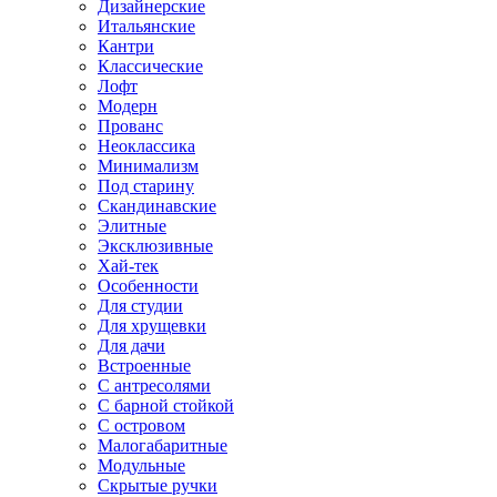
Дизайнерские
Итальянские
Кантри
Классические
Лофт
Модерн
Прованс
Неоклассика
Минимализм
Под старину
Скандинавские
Элитные
Эксклюзивные
Хай-тек
Особенности
Для студии
Для хрущевки
Для дачи
Встроенные
С антресолями
С барной стойкой
С островом
Малогабаритные
Модульные
Скрытые ручки