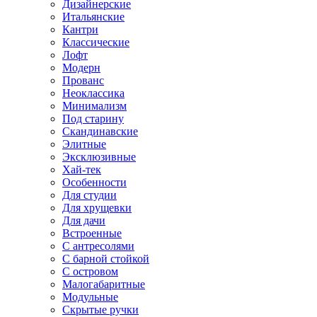
Дизайнерские
Итальянские
Кантри
Классические
Лофт
Модерн
Прованс
Неоклассика
Минимализм
Под старину
Скандинавские
Элитные
Эксклюзивные
Хай-тек
Особенности
Для студии
Для хрущевки
Для дачи
Встроенные
С антресолями
С барной стойкой
С островом
Малогабаритные
Модульные
Скрытые ручки