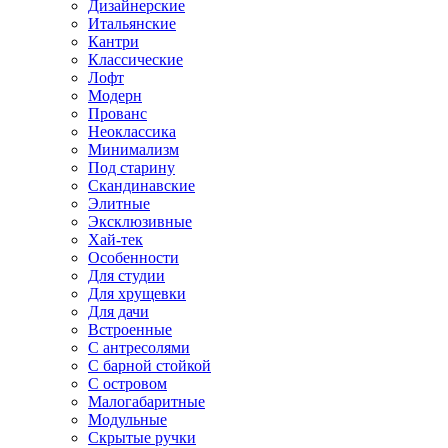
Дизайнерские
Итальянские
Кантри
Классические
Лофт
Модерн
Прованс
Неоклассика
Минимализм
Под старину
Скандинавские
Элитные
Эксклюзивные
Хай-тек
Особенности
Для студии
Для хрущевки
Для дачи
Встроенные
С антресолями
С барной стойкой
С островом
Малогабаритные
Модульные
Скрытые ручки