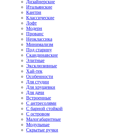
Дизайнерские
Итальянские
Кантри
Классические
Лофт
Модерн
Прованс
Неоклассика
Минимализм
Под старину
Скандинавские
Элитные
Эксклюзивные
Хай-тек
Особенности
Для студии
Для хрущевки
Для дачи
Встроенные
С антресолями
С барной стойкой
С островом
Малогабаритные
Модульные
Скрытые ручки